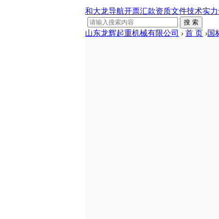
和大龙导航
开票汇款
资质文件
技术实力
搜 索
山东龙辉起重机械有限公司
›
首 页
›
国
国标系列
LDP型
crane
门式起重机
通用吊钩门式
2015-8-2 22
起重机
电动葫芦门式
摘要
: LD
LDP型
起重机
集装箱门式起
LED type 
重机
crane.
提梁机门式起
重机
半门式起重机
桥式起重机