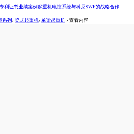
专利证书
业绩案例
起重机电控系统
与科尼SWF的战略合作
标系列
›
梁式起重机
›
单梁起重机
›
查看内容
超低静空起重机 LED type ultra-
:32
|
发布者:
admin
|
查看:
1904
|
评论: 0
P型超低静空起重机，低矮车间专用起重机，低静空车间起重机。LDP型超低静空起重机
超低静空起重机，低矮车间专用起重机，低静空车间起重机
ultra-low headroom crane, low workshop dedicated cran