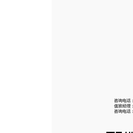
通用吊钩桥式
起重机
电动葫芦双梁
桥式起重机
双梁冶金铸造
起重机
防爆起重机
冶金起重机
梁式起重机
上一篇：
单
单梁起重机
单梁悬挂起重
机
咨询电话：0
值班经理：1
抓斗起重机
咨询电话：0
垃圾抓斗起重
机