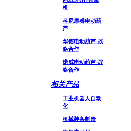
西班牙GH起重
机
科尼摩睿电动葫
芦
华德电动葫芦-战
略合作
诺威电动葫芦-战
略合作
相关产品
工业机器人自动
化
机械装备制造