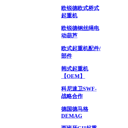
欧锐德欧式桥式
起重机
欧锐德钢丝绳电
动葫芦
欧式起重机配件/
部件
韩式起重机
【OEM】
科尼速卫SWF-
战略合作
德国德马格
DEMAG