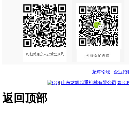
龙辉论坛
|
企业招
|
山东龙辉起重机械有限公司
鲁ICP
返回顶部