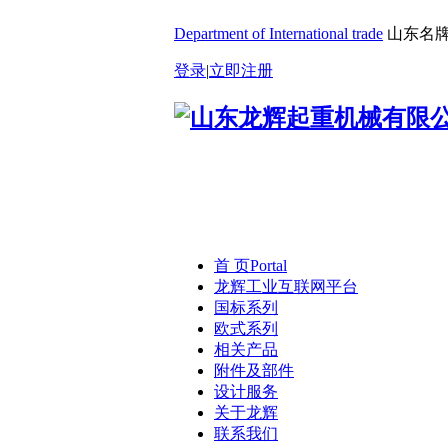
Department of International trade
山东名牌
登录
|
立即注册
首 页
Portal
龙辉工业互联网平台
国标系列
欧式系列
相关产品
附件及部件
设计服务
关于龙辉
联系我们