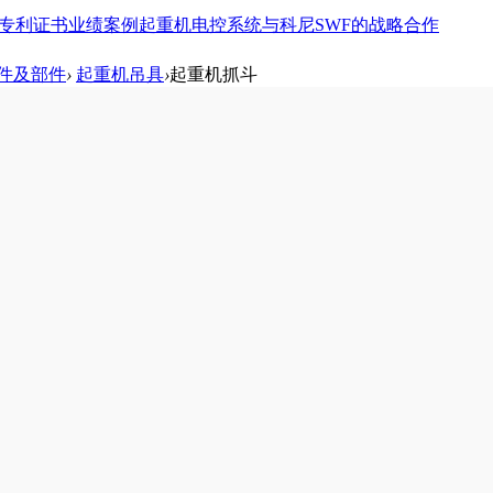
专利证书
业绩案例
起重机电控系统
与科尼SWF的战略合作
件及部件
›
起重机吊具
›
起重机抓斗
机抓斗
2吨2立方泥沙石子两绳钢丝绳抓斗 two petal grab, two rope steel wir
: 起重机抓斗
抓斗5吨2立方泥沙石子四绳钢丝绳抓斗 five petal lotus grab four stee
: 起重机抓斗
斗，梅花抓斗，泥沙抓斗 crane grab ,lotus grab,sediment grab
: 起重机抓斗
抓斗VSG四索双颚瓣抓斗
: 起重机抓斗