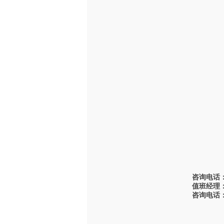
电气自动化
遥控液压
钢结构加工制造
分类
附件及部件
液压遥控
分类
起重机制动器
液压抓斗
环链电动葫芦
分类
钢丝绳电动葫芦/
起升小车
起重机抓
分类
起升卷扬机机
构
钢丝绳电动葫
咨询电话：0
芦
值班经理：1
环链电动葫芦
咨询电话：0
环链手拉葫芦