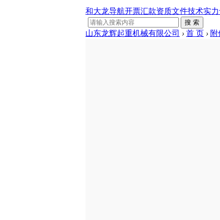
和大龙导航
开票汇款
资质文件
技术实力
搜 索
山东龙辉起重机械有限公司
›
首 页
›
附
国标系列
起重
门式起重机
通用吊钩门式
两瓣抓斗
分类
起重机
电动葫芦门式
起重机
五瓣梅花
集装箱门式起
分类
重机
提梁机门式起
重机
起重机抓
分类
半门式起重机
桥式起重机
机械
分类