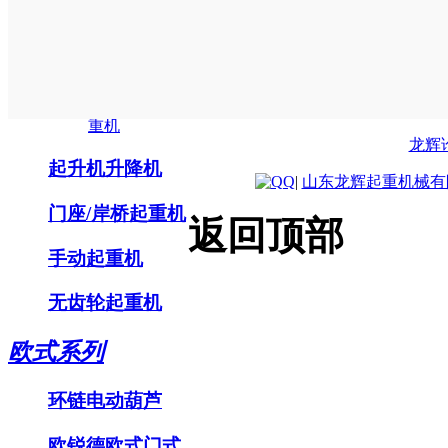
航空航天专用
起重机
全自动无线控
制起重机
集装箱门式起
重机
龙辉
起升机升降机
|
山东龙辉起重机械有
门座/岸桥起重机
返回顶部
手动起重机
无齿轮起重机
欧式系列
环链电动葫芦
欧锐德欧式门式