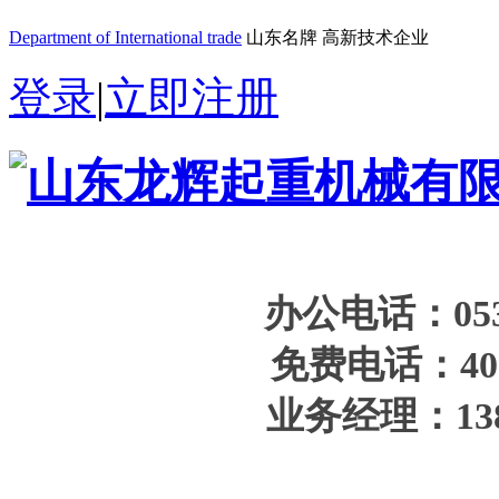
Department of International trade
山东名牌 高新技术企业
登录
|
立即注册
办公电话：0538
免费电话：400-
业务经理：1385