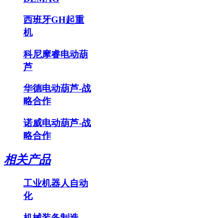
西班牙GH起重
机
科尼摩睿电动葫
芦
华德电动葫芦-战
略合作
诺威电动葫芦-战
略合作
相关产品
工业机器人自动
化
机械装备制造