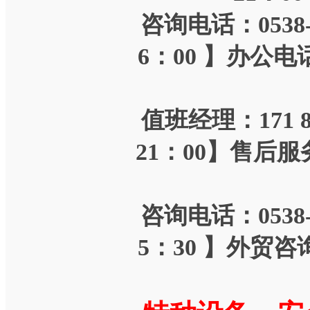
桥式起重机
咨询电话：0538-
通用吊钩桥式
起重机
6：00 】办公电话
电动葫芦双梁
桥式起重机
双梁冶金铸造
起重机
值班经理：171 8
防爆起重机
21：00】售后服务
冶金起重机
梁式起重机
咨询电话：0538-
单梁起重机
5：30 】外贸咨询
单梁悬挂起重
机
抓斗起重机