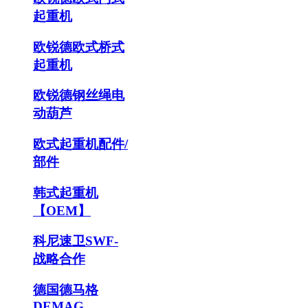
起重机
欧锐德欧式桥式
起重机
欧锐德钢丝绳电
动葫芦
欧式起重机配件/
部件
韩式起重机
【OEM】
科尼速卫SWF-
战略合作
德国德马格
DEMAG