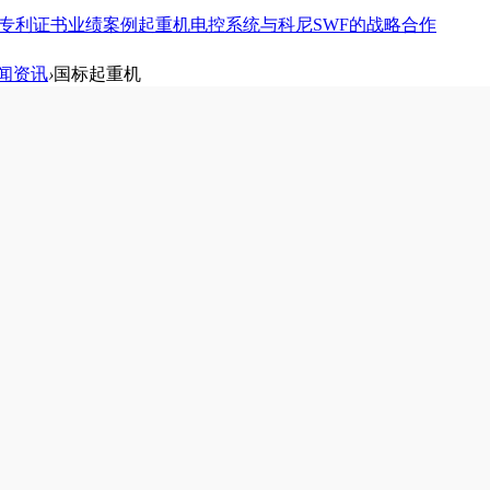
专利证书
业绩案例
起重机电控系统
与科尼SWF的战略合作
闻资讯
›
国标起重机
起重机
月竣工投产 年产8000台塔式起重机
2月18日讯（全媒体记者 周斌 通讯员 王慧）1月签约、5月启动
了解到，位于该园区的三一塔机项目实现“当年签约、当年建设、当
 22:56
重机扬威中东！可吊起4000吨货物，全世界仅我国能造
发的4000吨级履带式起重机！该机在近日完成了海外第一吊。
带式起重机。在近日的一次常规吊装作业中，沙特工人用该机吊起