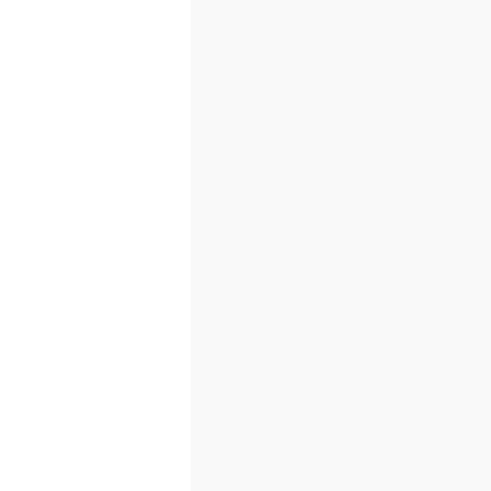
...
通用吊钩桥式
起重机
2019-11-8 2
电动葫芦双梁
桥式起重机
1926吨
双梁冶金铸造
在沙特的沙
起重机
塔，完成海
防爆起重机
重 ...
2019-10-28
冶金起重机
梁式起重机
全球最大吨
单梁起重机
中新网常德
单梁悬挂起重
塔机智能工
机
...
抓斗起重机
2019-10-22
垃圾抓斗起重
机