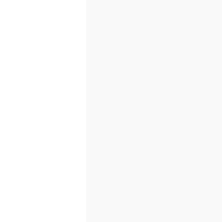
起重机
全自动无线控
制起重机
浙江省特
集装箱门式起
重机
近日，受
履带起重机
起升机升降机
北 ...
2019-4-25 2
门座/岸桥起重机
手动起重机
中国最大
无齿轮起重机
中国最大
起重机，
欧式系列
...
2018-10-22
环链电动葫芦
欧锐德欧式门式
比利时公司
起重机